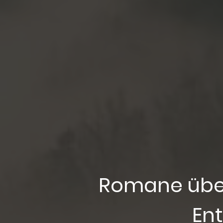
Romane über
En